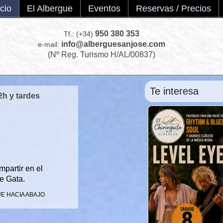
(+34)
950 380 353
icio
El Albergue
Eventos
Reservas / Precios
info@alberguesanjose.com
950 380 353
Tf.: (+34)
info@alberguesanjose.com
e-mail:
(Nº Reg. Turismo H/AL/00837)
Te interesa
2h y tardes
partir en el
e Gata.
UE HACIA ABAJO