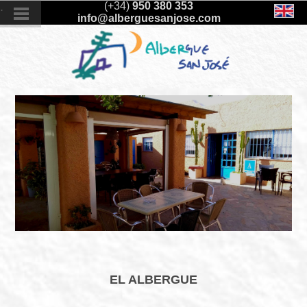
.
(+34)
950 380 353
info@alberguesanjose.com
EL ALBERGUE